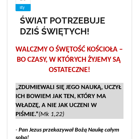
sty
ŚWIAT POTRZEBUJE
DZIŚ ŚWIĘTYCH!
WALCZMY O ŚWĘTOŚĆ KOŚCIOŁA – 
BO CZASY, W KTÓRYCH ŻYJEMY SĄ 
OSTATECZNE!
„ZDUMIEWALI SIĘ JEGO NAUKĄ, UCZYŁ 
ICH BOWIEM JAK TEN, KTÓRY MA 
WŁADZĘ, A NIE JAK UCZENI W 
PIŚMIE.”
(Mk 1,22)
- 
Pan Jezus przekazywał Bożą Naukę całym 
sobą!