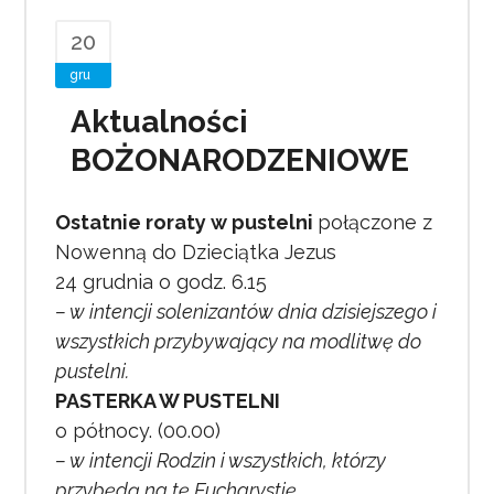
20
gru
Aktualności
BOŻONARODZENIOWE
Ostatnie roraty w pustelni
połączone z
Nowenną do Dzieciątka Jezus
24 grudnia o godz. 6.15
– w intencji solenizantów dnia dzisiejszego i
wszystkich przybywający na modlitwę do
pustelni.
PASTERKA W PUSTELNI
o północy. (00.00)
– w intencji Rodzin i wszystkich, którzy
przybędą na tę Eucharystię.