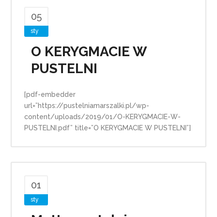
05
sty
O KERYGMACIE W
PUSTELNI
[pdf-embedder
url=”https://pustelniamarszalki.pl/wp-
content/uploads/2019/01/O-KERYGMACIE-W-
PUSTELNI.pdf” title=”O KERYGMACIE W PUSTELNI”]
01
sty