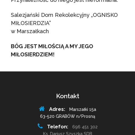
Salezjański Dom Rekolekcyjny „OGNISKO
MIŁOSIERDZIA”
w Marszałkach
BÓG JEST MIŁOŚCIĄ A MY JEGO
MIŁOSIERDZIEM!
Kontakt
Adres:
Marszałki 15a
63-520 GRABÓW n/Prosną
Telefon:
696 451 302
Ks. Dariusz Szyszka SDB