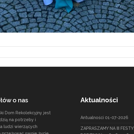
Aktualności
słów o nas
ski Dom Rekolekcyjny jest
Antualności 01-07-2026
zią na potrzeby i
ia ludzi wierzących
ZAPRASZAMY NA III FEST
 przeżywać swoje życie