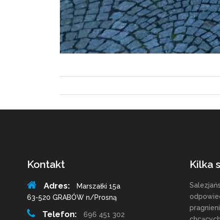
Kontakt
Kilka 
Adres:
Salezjań
Marszałki 15a
odpowied
63-520 GRABÓW n/Prosną
pragnien
Telefon:
696 451 302
chcących