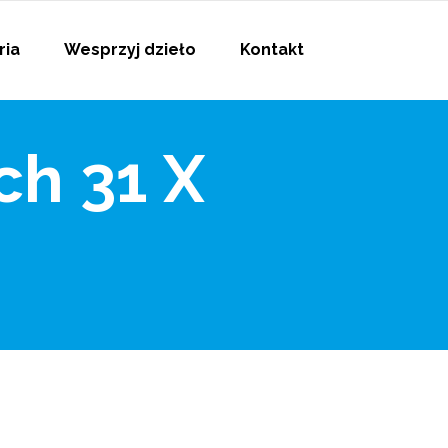
ria
Wesprzyj dzieło
Kontakt
ch 31 X