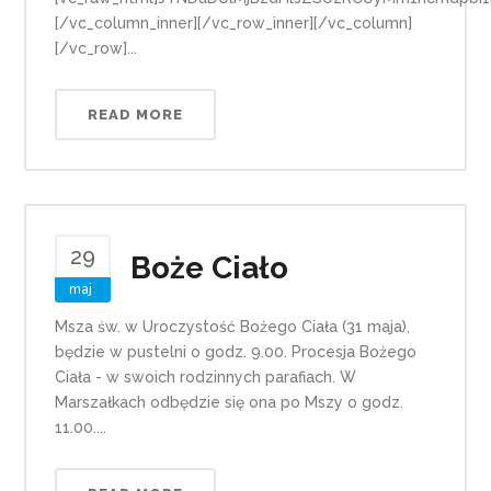
[/vc_column_inner][/vc_row_inner][/vc_column]
[/vc_row]...
READ MORE
29
Boże Ciało
maj
Msza św. w Uroczystość Bożego Ciała (31 maja),
będzie w pustelni o godz. 9.00. Procesja Bożego
Ciała - w swoich rodzinnych parafiach. W
Marszałkach odbędzie się ona po Mszy o godz.
11.00....