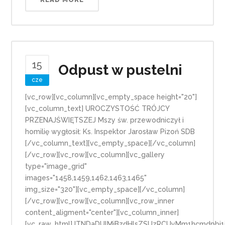
15
Odpust w pustelni
cze
[vc_row][vc_column][vc_empty_space height="20"]
[vc_column_text] UROCZYSTOŚĆ TRÓJCY
PRZENAJŚWIĘTSZEJ Mszy św. przewodniczył i
homilię wygłosił: Ks. Inspektor Jarosław Pizoń SDB
[/vc_column_text][vc_empty_space][/vc_column]
[/vc_row][vc_row][vc_column][vc_gallery
type="image_grid"
images="1458,1459,1462,1463,1465"
img_size="320"][vc_empty_space][/vc_column]
[/vc_row][vc_row][vc_column][vc_row_inner
content_aligment="center"][vc_column_inner]
[vc_raw_html]JTNDaDUlMjBzdHlsZSUzRCUyMm1hcmdpb