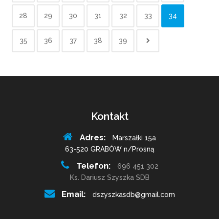
28
29
30
31
32
33
34
35
36
37
38
39
Kontakt
Adres:
Marszałki 15a
63-520 GRABÓW n/Prosną
Telefon:
696 451 302
Ks. Dariusz Szyszka SDB
Email:
dszyszkasdb@gmail.com