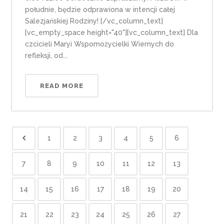
południe, będzie odprawiona w intencji całej
Salezjańskiej Rodziny! [/vc_column_text]
[vc_empty_space height="40"][vc_column_text] Dla
czcicieli Maryi Wspomożycielki Wiernych do
refleksji, od...
READ MORE
1
2
3
4
5
6
7
8
9
10
11
12
13
14
15
16
17
18
19
20
21
22
23
24
25
26
27