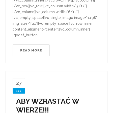
[/vc_column_inner][/vc_row_inner][/vc_column]
[/vc_row][vc_row][vc_column width="3/12"]
[/vc_column][vc_column width="6/12"]
[vc_empty_space][vc_single_image image="1498"
img_size="full"][vc_empty_space][vc_row_inner
content_aligment="center"][vc_column_inner]
[qodef_button...
READ MORE
27
cze
ABY WZRASTAĆ W
WIERZE!!!