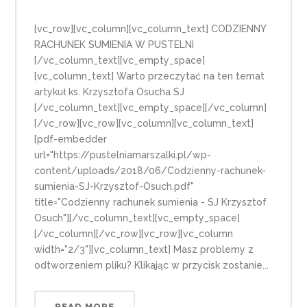
[vc_row][vc_column][vc_column_text] CODZIENNY
RACHUNEK SUMIENIA W PUSTELNI
[/vc_column_text][vc_empty_space]
[vc_column_text] Warto przeczytać na ten temat
artykuł ks. Krzysztofa Osucha SJ
[/vc_column_text][vc_empty_space][/vc_column]
[/vc_row][vc_row][vc_column][vc_column_text]
[pdf-embedder
url="https://pustelniamarszalki.pl/wp-
content/uploads/2018/06/Codzienny-rachunek-
sumienia-SJ-Krzysztof-Osuch.pdf"
title="Codzienny rachunek sumienia - SJ Krzysztof
Osuch"][/vc_column_text][vc_empty_space]
[/vc_column][/vc_row][vc_row][vc_column
width="2/3"][vc_column_text] Masz problemy z
odtworzeniem pliku? Klikając w przycisk zostanie...
READ MORE