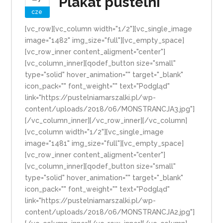
Plakat pustelni
cze
[vc_row][vc_column width="1/2"][vc_single_image
image="1482" img_size="full"][vc_empty_space]
[vc_row_inner content_aligment="center"]
[vc_column_inner][qodef_button size="small"
type="solid" hover_animation="" target="_blank"
icon_pack="" font_weight="" text="Podgląd"
link="https://pustelniamarszalki.pl/wp-
content/uploads/2018/06/MONSTRANCJA3.jpg"]
[/vc_column_inner][/vc_row_inner][/vc_column]
[vc_column width="1/2"][vc_single_image
image="1481" img_size="full"][vc_empty_space]
[vc_row_inner content_aligment="center"]
[vc_column_inner][qodef_button size="small"
type="solid" hover_animation="" target="_blank"
icon_pack="" font_weight="" text="Podgląd"
link="https://pustelniamarszalki.pl/wp-
content/uploads/2018/06/MONSTRANCJA2.jpg"]