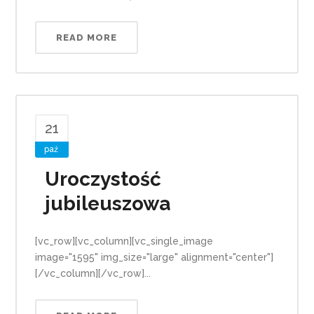
READ MORE
21
paź
Uroczystość
jubileuszowa
[vc_row][vc_column][vc_single_image
image="1595" img_size="large" alignment="center"]
[/vc_column][/vc_row]...