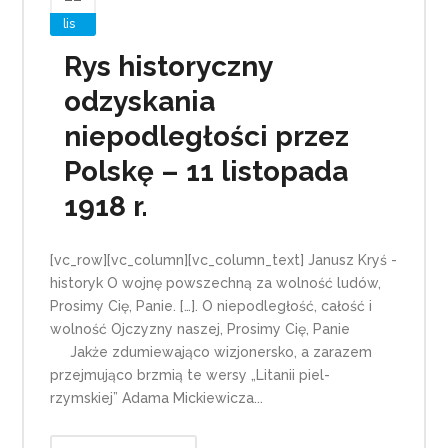
lis
Rys historyczny
odzyskania
niepodległości przez
Polskę – 11 listopada
1918 r.
[vc_row][vc_column][vc_column_text] Janusz Kryś -
historyk O wojnę powszechną za wolność ludów,
Prosimy Cię, Panie. […]. O niepodległość, całość i
wolność Ojczyzny naszej, Prosimy Cię, Panie
Jakże zdumiewająco wizjonersko, a zarazem
przejmująco brzmią te wersy „Litanii piel-
rzymskiej” Adama Mickiewicza...