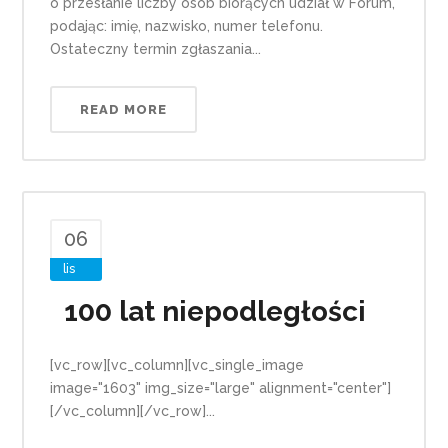
o przesłanie liczby osób biorących udział w Forum,
podając: imię, nazwisko, numer telefonu.
Ostateczny termin zgłaszania...
READ MORE
06
lis
100 lat niepodległości
[vc_row][vc_column][vc_single_image
image="1603" img_size="large" alignment="center"]
[/vc_column][/vc_row]...